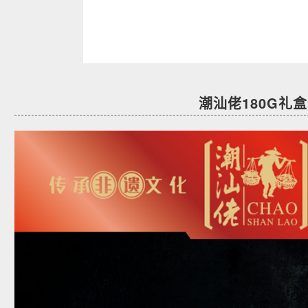
潮汕佬180G礼